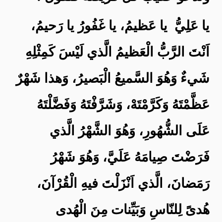
يا عَلِيُّ يا عَظيمُ، يا غَفُورُ يا رَحيمُ،
اَنْتَ الرَّبُّ الْعَظيمُ الَّذي لَيْسَ كَمِثْلِهِ
شَيءٌ وَهُوَ السَّميعُ الْبَصيرُ، وَهذا شَهْرٌ
عَظَّمْتَهُ وَكَرَّمْتَهْ، وَشَرَّفْتَهُ وَفَضَّلْتَهُ
عَلَى الشُّهُورِ، وَهُوَ الشَّهْرُ الَّذي
فَرَضْتَ صِيامَهُ عَلَيَّ، وَهُوَ شَهْرُ
رَمَضانَ، الَّذي اَنْزَلْتَ فيهِ الْقُرْآنَ،
هُدىً لِلنّاسِ وَبَيِّنات مِنَ الْهُدى