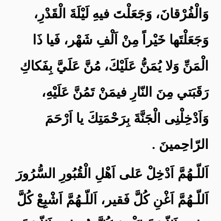
وَالْفُرْقانَ، وَجَعَلْتَ فيهِ لَيْلَةَ الْقَدْرِ،
وَجَعَلْتَها خَيْراً مِنْ اَلْفِ شَهْر، فَيا ذَا
الْمَنِّ وَلا يُمَنُّ عَلَيْكَ، مُنَّ عَلَيَّ بِفَكاكِ
رَقَبَتي مِنَ النّارِ فيمَنْ تَمُنَّ عَلَيْهِ،
وَاَدْخِلْنِى الْجَنَّةَ بِرَحْمَتِكَ يا اَرْحَمَ
الرّاحِمينَ .
اَللّـهُمَّ اَدْخِلْ عَلى اَهْلِ الْقُبُورِ السُّرُورَ
اَللّـهُمَّ اَغْنِ كُلَّ فَقير، اَللّـهُمَّ اَشْبِعْ كُلَّ