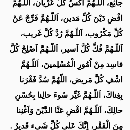
جائِع، اَللّـهُمَّ اكْسُ كُلَّ عُرْيان، اَللّـهُمَّ
اقْضِ دَيْنَ كُلِّ مَدين، اَللّـهُمَّ فَرِّجْ عَنْ
كُلِّ مَكْرُوب، اَللّـهُمَّ رُدَّ كُلَّ غَريب،
اَللّـهُمَّ فُكَّ كُلَّ اَسير، اَللّـهُمَّ اَصْلِحْ كُلَّ
فاسِد مِنْ اُمُورِ الْمُسْلِمينَ، اَللّـهُمَّ
اشْفِ كُلَّ مَريض، اللّهُمَّ سُدَّ فَقْرَنا
بِغِناكَ، اَللّـهُمَّ غَيِّر سُوءَ حالِنا بِحُسْنِ
حالِكَ، اَللّـهُمَّ اقْضِ عَنَّا الدَّيْنَ وَاَغْنِنا
مِنَ الْفَقْرِ، اِنَّكَ عَلى كُلِّ شَيء قَديرٌ .