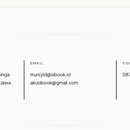
EMAIL
CO
singa
mursyid@sibook.id
087
 Jawa
akusibook@gmail.com